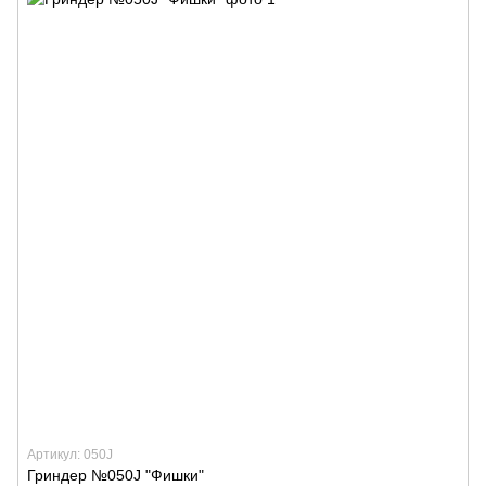
Артикул: 050J
Гриндер №050J "Фишки"