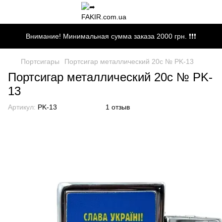
Внимание! Минимальная сумма заказа 2000 грн. ❗❗❗
Портсигары
Портсигар металлический 20c № PK-13
Портсигар металлический 20c № PK-
13
Артикул:
PK-13
1 отзыв