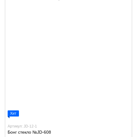
Хит
Артикул: JD-12-1
Бонг стекло №JD-608