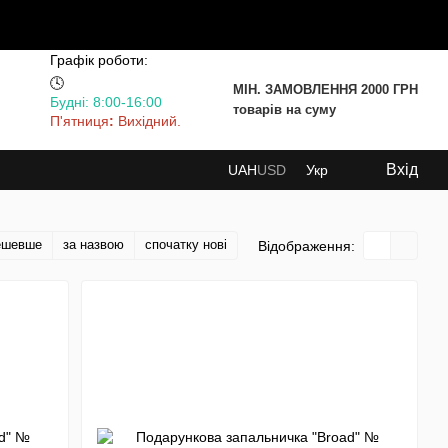
Графік роботи:
🕓
МІН. ЗАМОВЛЕННЯ 2000 ГРН
Будні: 8:00-16:00
товарів на суму
П'ятниця
:
Вихідний.
Вхід
UAH
USD
Укр
ешевше
за назвою
спочатку нові
Відображення: