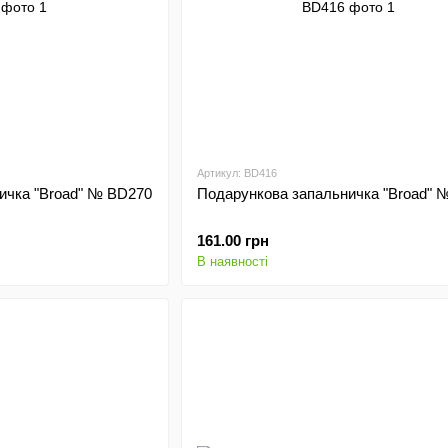
Артикул: BD416
ичка "Broad" № BD270
Подарункова запальничка "Broad" 
161.00 грн
В наявності