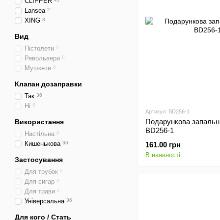
CLIPPER
Lansea
2
XING
3
Вид
Пістолети
0
Револьвери
0
Мушкети
0
Клапан дозаправки
Так
36
Ні
0
Артикул: BD256-1
Подарункова запальн
Використання
BD256-1
Настільна
0
Кишенькова
36
161.00 грн
В наявності
Застосування
Для трубок
0
Для сигар
0
Для трави
0
Універсальна
36
Для кого / Стать