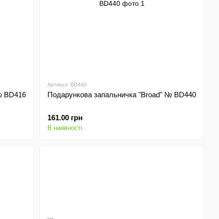
Артикул: BD440
№ BD416
Подарункова запальничка "Broad" № BD440
161.00 грн
В наявності