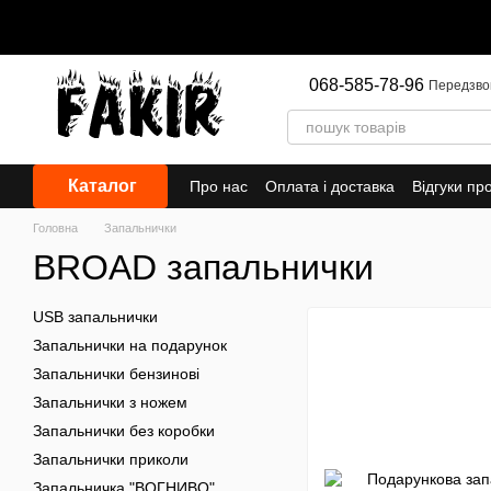
Перейти до основного контенту
068-585-78-96
Передзво
Каталог
Про нас
Оплата і доставка
Відгуки пр
Головна
Запальнички
BROAD запальнички
USB запальнички
Запальнички на подарунок
Запальнички бензинові
Запальнички з ножем
Запальнички без коробки
Запальнички приколи
Запальничка "ВОГНИВО"