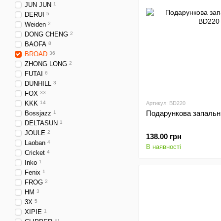
JUN JUN
1
DERUI
5
Weiden
2
DONG CHENG
2
BAOFA
8
BROAD
36
ZHONG LONG
2
FUTAI
6
DUNHILL
3
FOX
33
KKK
14
Артикул: BD220
Подарункова запальн
Bossjazz
1
DELTASUN
1
JOULE
2
138.00 грн
Laoban
4
В наявності
Cricket
4
Inko
1
Fenix
1
FROG
2
HM
3
3X
5
XIPIE
1
41