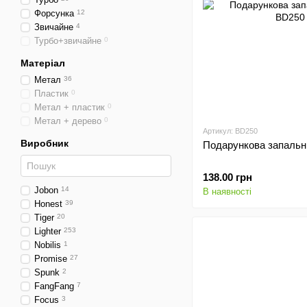
Форсунка
12
Звичайне
4
Турбо+звичайне
0
Матеріал
Метал
36
Пластик
0
Метал + пластик
0
Метал + дерево
0
Артикул: BD250
Виробник
Подарункова запальн
138.00 грн
Jobon
14
В наявності
Honest
39
Tiger
20
Lighter
253
Nobilis
1
Promise
27
Spunk
2
FangFang
7
Focus
3