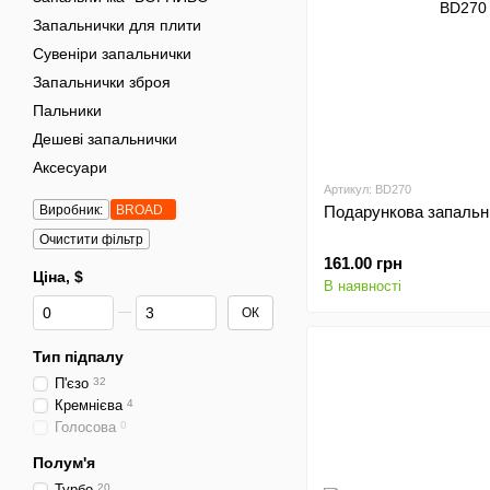
Запальнички для плити
Сувеніри запальнички
Запальнички зброя
Пальники
Дешеві запальнички
Аксесуари
Артикул: BD270
Виробник:
BROAD
Подарункова запальн
Очистити фільтр
161.00 грн
Ціна, $
В наявності
Від Ціна, $
До Ціна, $
ОК
Тип підпалу
П'єзо
32
Кремнієва
4
Голосова
0
Полум'я
Турбо
20