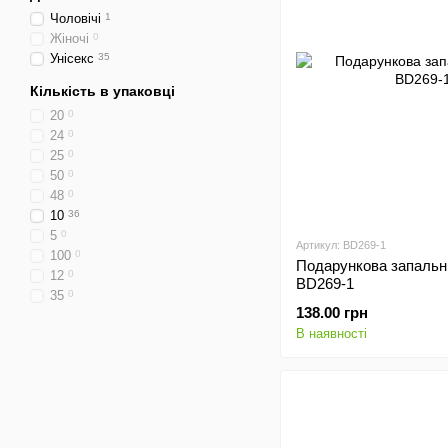
Чоловічі
1
Жіночі
0
Унісекс
35
Кількість в упаковці
20
0
24
0
25
0
50
0
48
0
10
36
5
0
Артикул: BD269-1
100
0
Подарункова запальн
12
0
BD269-1
35
0
138.00 грн
В наявності