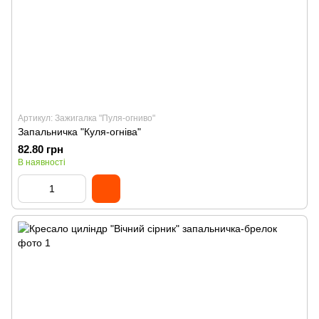
Артикул: Зажигалка "Пуля-огниво"
Запальничка "Куля-огніва"
82.80 грн
В наявності