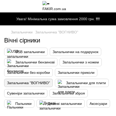
Увага! Мінімальна сума замовлення 2000 грн. ❗❗❗
Запальнички
Запальничка "ВОГНИВО"
Вічні сірники
USB запальнички
Запальнички на подарунок
Запальнички бензинові
Запальнички з ножем
Запальнички без коробки
Запальнички приколи
Запальничка "ВОГНИВО"
Запальнички для плити
Сувеніри запальнички
Запальнички зброя
Пальники
Дешеві запальнички
Аксесуари