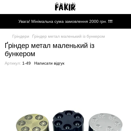
Увага! Мінімальна сума замовлення 2000 грн. ❗❗❗
Гріндери
Ґріндер метал маленький із бункером
Ґріндер метал маленький із
бункером
Артикул:
1-49
Написати відгук