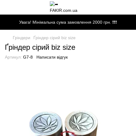
Увага! Мінімальна сума замовлення 2000 грн. ❗❗❗
Гріндери
Ґріндер сірий biz size
Ґріндер сірий biz size
Артикул:
G7-8
Написати відгук