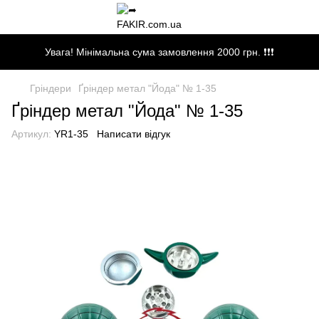
Увага! Мінімальна сума замовлення 2000 грн. ❗❗❗
Гріндери
Ґріндер метал "Йода" № 1-35
Ґріндер метал "Йода" № 1-35
Артикул:
YR1-35
Написати відгук