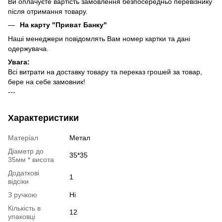
Ви оплачуєте вартість замовлення безпосередньо перевізнику
після отримання товару.
На карту "Приват Банку"
Наші менеджери повідомлять Вам номер картки та дані
одержувача.
Увага:
Всі витрати на доставку товару та переказ грошей за товар,
бере на себе замовник!
---
Характеристики
Матеріал
Метал
Діаметр до
35*35
35мм * висота
Додаткові
1
відсіки
З ручкою
Ні
Кількість в
12
упаковці