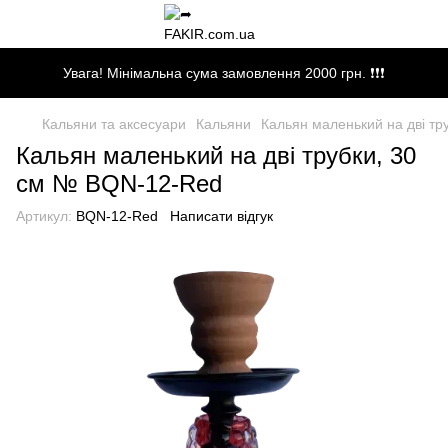
Увага! Мінімальна сума замовлення 2000 грн. ❗❗❗
Кальяни та аксесуари
Кальяни
Кальян маленький на дві тр
Кальян маленький на дві трубки, 30
см № BQN-12-Red
Артикул:
BQN-12-Red
Написати відгук