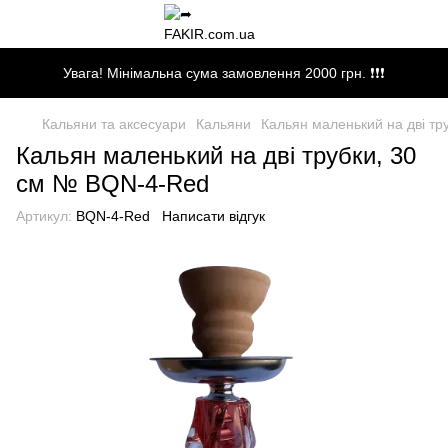
Увага! Мінімальна сума замовлення 2000 грн. ❗❗❗
Кальяни та аксесуари
Кальяни
Кальян маленький на дві тр
Кальян маленький на дві трубки, 30
см № BQN-4-Red
Артикул:
BQN-4-Red
Написати відгук