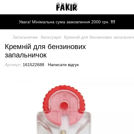
Увага! Мінімальна сума замовлення 2000 грн. ❗❗❗
Запальнички
Аксесуари
Кремній для бензинових запальнич
Кремній для бензинових
запальничок
Артикул:
161522688
Написати відгук