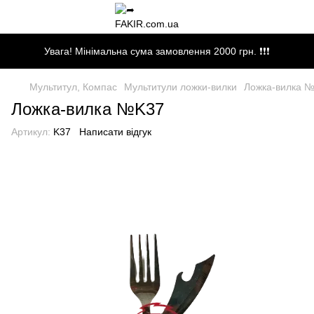
Увага! Мінімальна сума замовлення 2000 грн. ❗❗❗
Мультитул, Компас
Мультитули ложки-вилки
Ложка-вилка 
Ложка-вилка №K37
Артикул:
K37
Написати відгук