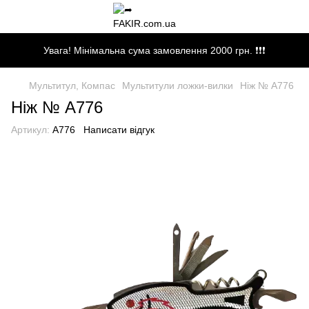
Увага! Мінімальна сума замовлення 2000 грн. ❗❗❗
Мультитул, Компас
Мультитули ложки-вилки
Ніж № A776
Ніж № A776
Артикул:
A776
Написати відгук