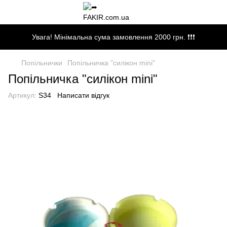
Увага! Мінімальна сума замовлення 2000 грн. ❗❗❗
Попільнички
Попільничка "силікон mini"
Попільничка "силікон mini"
Артикул:
S34
Написати відгук