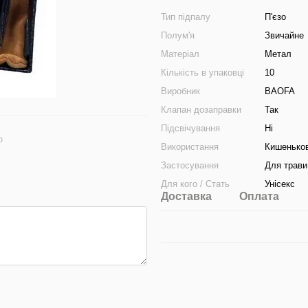
Тип підпалу
П'єзо
Полум'я
Звичайне
Матеріал
Метал
Кількість в упаковці
10
Виробник
BAOFA
Клапан дозаправки
Так
Підсвічування
Ні
ю
Використання
Кишенько
Застосування
Для трави
Для кого / Стать
Унісекс
Доставка
Оплата