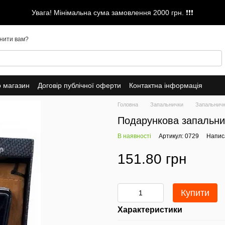
Увага! Мінімальна сума замовлення 2000 грн. ❗❗❗
нити вам?
о магазин
Договір публічної оферти
Контактна інформація
Головна
Запальнички
Запальничк
Подарункова запальн
В наявності
Артикул: 0729
Написа
151.80 грн
Купити
Характеристики