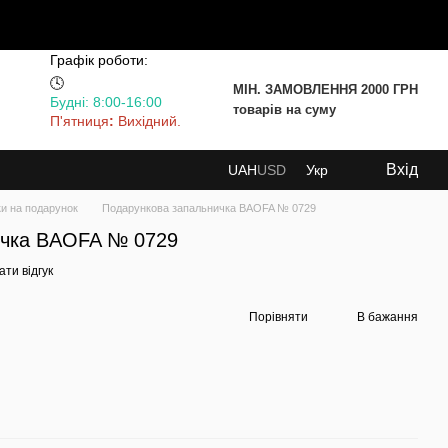
Графік роботи:
🕓
МІН. ЗАМОВЛЕННЯ 2000 ГРН
Будні: 8:00-16:00
товарів на суму
П'ятниця
:
Вихідний.
Вхід
UAH
USD
Укр
и на подарунок
Подарункова запальничка BAOFA № 0729
ичка BAOFA № 0729
ти відгук
Порівняти
В бажання