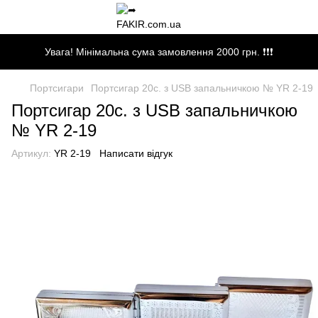
Увага! Мінімальна сума замовлення 2000 грн. ❗❗❗
Портсигари
Портсигар 20с. з USB запальничкою № YR 2-19
Портсигар 20с. з USB запальничкою
№ YR 2-19
Артикул:
YR 2-19
Написати відгук