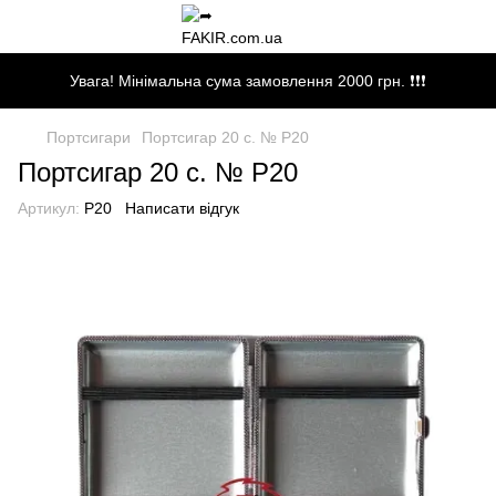
Увага! Мінімальна сума замовлення 2000 грн. ❗❗❗
Портсигари
Портсигар 20 с. № P20
Портсигар 20 с. № P20
Артикул:
P20
Написати відгук