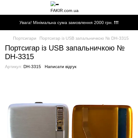
Увага! Мінімальна сума замовлення 2000 грн. ❗❗❗
Портсигари
Портсигар із USB запальничкою № DH-3315
Портсигар із USB запальничкою №
DH-3315
Артикул:
DH-3315
Написати відгук