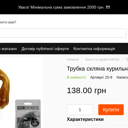
Увага! Мінімальна сума замовлення 2000 грн. ❗❗❗
нити вам?
о магазин
Договір публічної оферти
Контактна інформація
Головна
Бонги та трубки RASTA
Т
Трубка скляна куриль
В наявності
Артикул: 25-9
Написа
138.00 грн
Купити
Характеристики