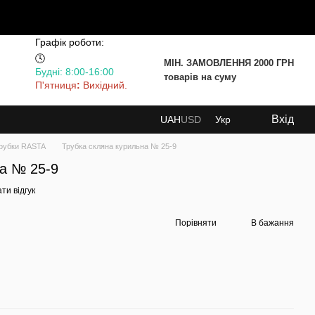
Графік роботи:
🕓
МІН. ЗАМОВЛЕННЯ 2000 ГРН
Будні: 8:00-16:00
товарів на суму
П'ятниця
:
Вихідний.
Вхід
UAH
USD
Укр
рубки RASTA
Трубка скляна курильна № 25-9
на № 25-9
ти відгук
Порівняти
В бажання