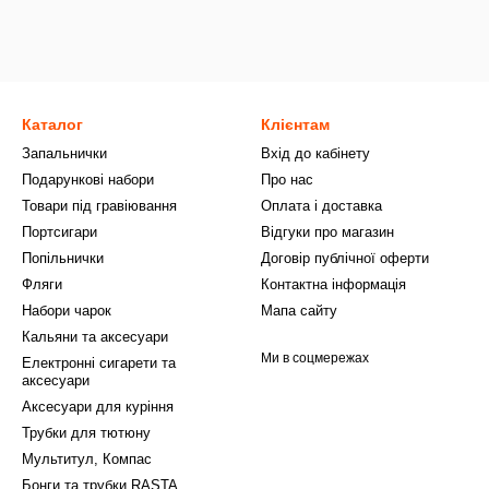
Каталог
Клієнтам
Запальнички
Вхід до кабінету
Подарункові набори
Про нас
Товари під гравіювання
Оплата і доставка
Портсигари
Відгуки про магазин
Попільнички
Договір публічної оферти
Фляги
Контактна інформація
Набори чарок
Мапа сайту
Кальяни та аксесуари
Ми в соцмережах
Електронні сигарети та
аксесуари
Аксесуари для куріння
Трубки для тютюну
Мультитул, Компас
Бонги та трубки RASTA