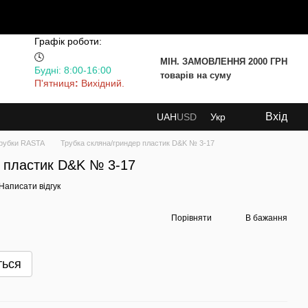
Графік роботи:
🕓
МІН. ЗАМОВЛЕННЯ 2000 ГРН
Будні: 8:00-16:00
товарів на суму
П'ятниця
:
Вихідний.
Вхід
UAH
USD
Укр
рубки RASTA
Трубка скляна/гриндер пластик D&K № 3-17
р пластик D&K № 3-17
Написати відгук
Порівняти
В бажання
ться