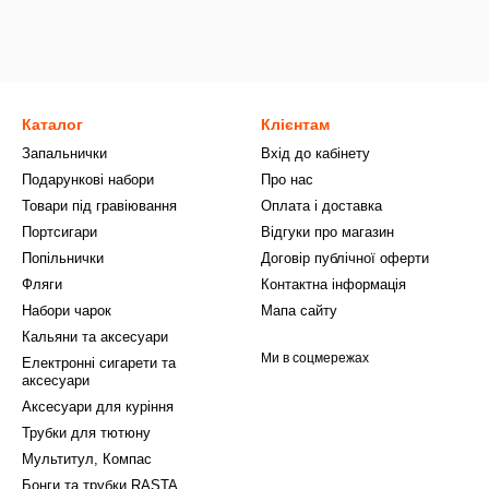
Каталог
Клієнтам
Запальнички
Вхід до кабінету
Подарункові набори
Про нас
Товари під гравіювання
Оплата і доставка
Портсигари
Відгуки про магазин
Попільнички
Договір публічної оферти
Фляги
Контактна інформація
Набори чарок
Мапа сайту
Кальяни та аксесуари
Ми в соцмережах
Електронні сигарети та
аксесуари
Аксесуари для куріння
Трубки для тютюну
Мультитул, Компас
Бонги та трубки RASTA