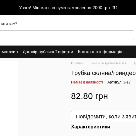
Увага! Мінімальна сума замовлення 2000 грн. ❗❗❗
нити вам?
о магазин
Договір публічної оферти
Контактна інформація
Головна
Бонги та трубки RASTA
Т
Трубка скляна/гринде
Немає в наявності
Артикул: 3-17
82.80 грн
Повідомити, коли з'яви
Характеристики