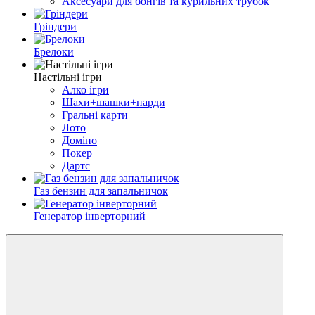
Аксесуари для бонгів та курильних трубок
Гріндери
Брелоки
Настільні ігри
Алко ігри
Шахи+шашки+нарди
Гральні карти
Лото
Доміно
Покер
Дартс
Газ бензин для запальничок
Генератор інверторний