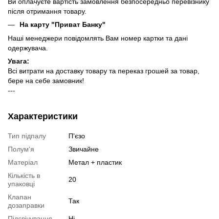
Ви оплачуєте вартість замовлення безпосередньо перевізнику
після отримання товару.
На карту "Приват Банку"
Наші менеджери повідомлять Вам номер картки та дані
одержувача.
Увага:
Всі витрати на доставку товару та переказ грошей за товар,
бере на себе замовник!
---
Характеристики
Тип підпалу
П'єзо
Полум'я
Звичайне
Матеріал
Метал + пластик
Кількість в
20
упаковці
Клапан
Так
дозаправки
Підсвічування
Ні