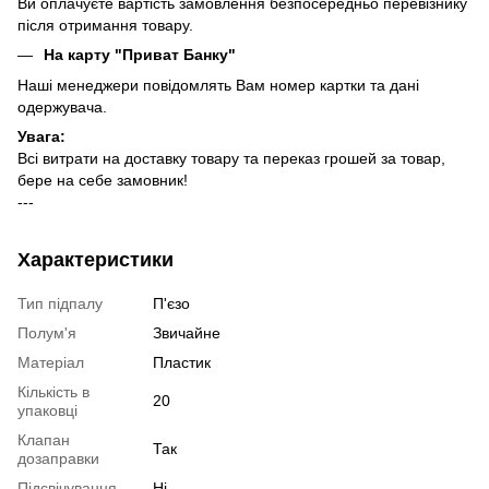
Ви оплачуєте вартість замовлення безпосередньо перевізнику
після отримання товару.
На карту "Приват Банку"
Наші менеджери повідомлять Вам номер картки та дані
одержувача.
Увага:
Всі витрати на доставку товару та переказ грошей за товар,
бере на себе замовник!
---
Характеристики
Тип підпалу
П'єзо
Полум'я
Звичайне
Матеріал
Пластик
Кількість в
20
упаковці
Клапан
Так
дозаправки
Підсвічування
Ні